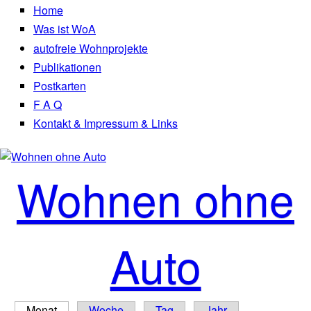
Direkt zum Inhalt
Home
Autofreies Leben
Was ist WoA
autofreie Wohnprojekte
Publikationen
Postkarten
F A Q
Kontakt & Impressum & Links
Wohnen ohne
Auto
Monat
(aktiver Reiter)
Woche
Tag
Jahr