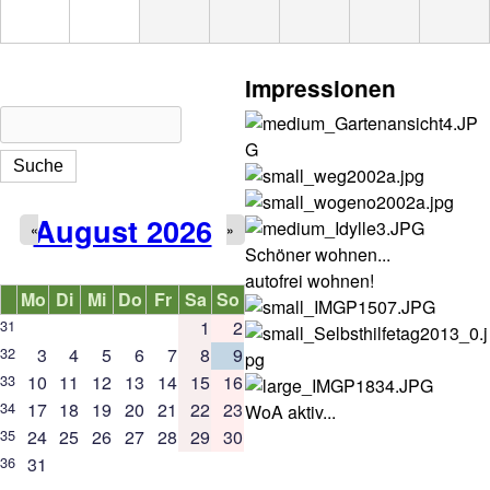
Impressionen
Suche
Suchformular
August 2026
«
»
Schöner wohnen...
autofrei wohnen!
Mo
Di
Mi
Do
Fr
Sa
So
31
1
2
32
3
4
5
6
7
8
9
33
10
11
12
13
14
15
16
34
17
18
19
20
21
22
23
WoA aktiv...
35
24
25
26
27
28
29
30
36
31