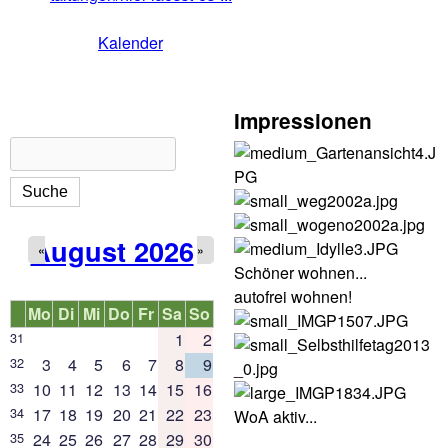
Kalender
Impressionen
Suche
Suchformular
August 2026
«
»
Schöner wohnen...
autofrei wohnen!
Mo
Di
Mi
Do
Fr
Sa
So
31
1
2
32
3
4
5
6
7
8
9
33
10
11
12
13
14
15
16
34
17
18
19
20
21
22
23
WoA aktiv...
35
24
25
26
27
28
29
30