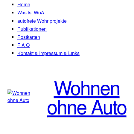
Direkt zum Inhalt
Home
Autofreies Leben
Was ist WoA
autofreie Wohnprojekte
Publikationen
Postkarten
F A Q
Kontakt & Impressum & Links
Wohnen
ohne Auto